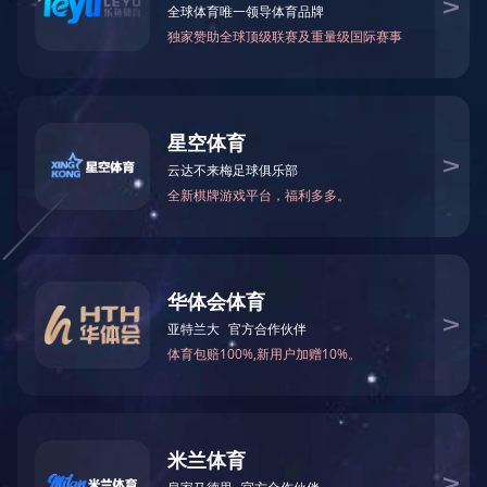

当前您所在的位置：
米兰体育-米兰（中国）官网
>
机
自主研发SD-WAN网关
－
机架式
F-3
－
桌面式
F-3
关于我们
产品及服务
解决方案
公司简介
系统集成
按业务查询
米兰体育
孵化器
按行业查询
软件产品
按规模查询