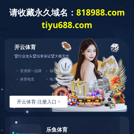
米兰体育
米兰体育