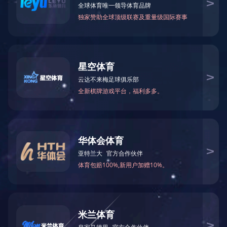

当前您所在的位置：
米兰体育-米兰（中国）官网
>