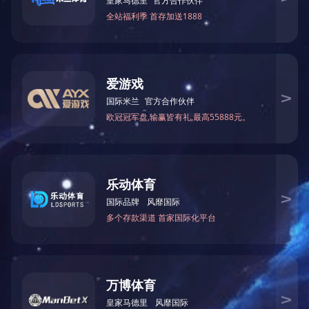
技术及服务
初级租赁服
为租赁项目提
话响应时间＜
3
用现场解决问
升级版MA
东方森太
能及
护人员提供必
对该疑难问题