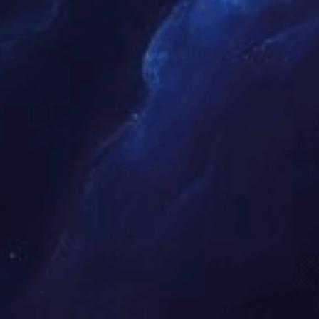
教育
通信