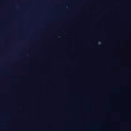
按规模查询
ENQUIRY BY SCALE