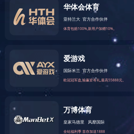

当前您所在的位置：
米兰体育-米兰（中国）官网
>