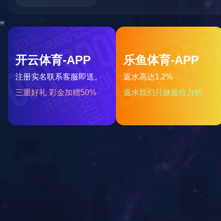
数据中心
应用系统