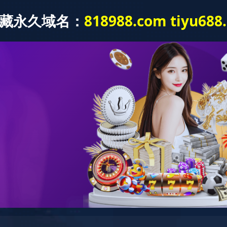
-米兰（中国）官网
关于我们
产品及服务