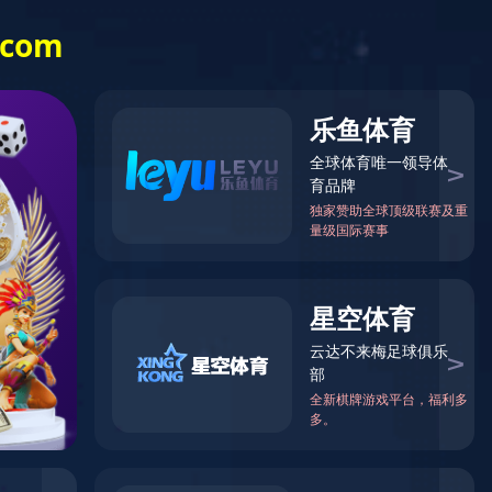
解决方案
新闻与党建
客户与伙伴