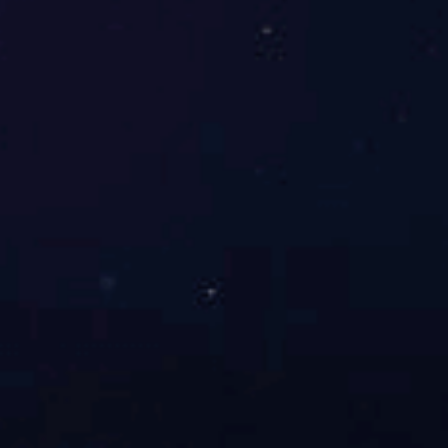
小型企业解决方案
集团型企业网
产品查询
PRODUCT ENQUIRY