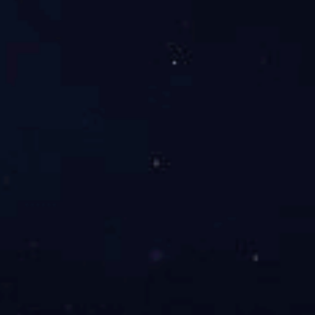
络安全解决方案