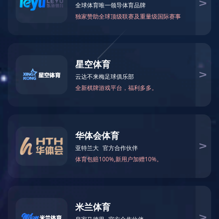

当前您所在的位置：
米兰体育-米兰（中国）官网
>
F-
自主研发SD-WAN网关
－
机架式
－
桌面式