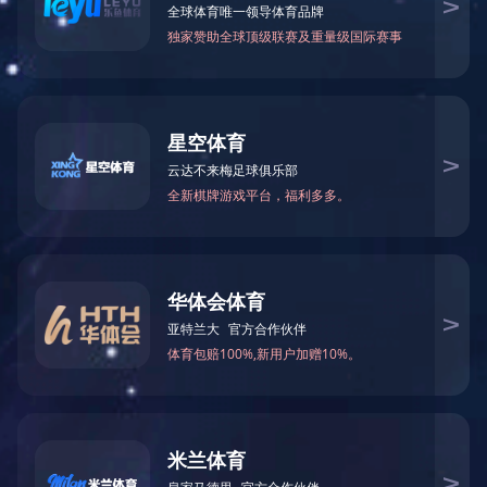

当前您所在的位置：
米兰体育-米兰（中国）官网
>
Fu
御风服务器
－
通用服务器
－
信创服务器
－
AI服务器
超聚变服务器
－
机架服务器
－
高密度服务器
－
GPU服务器